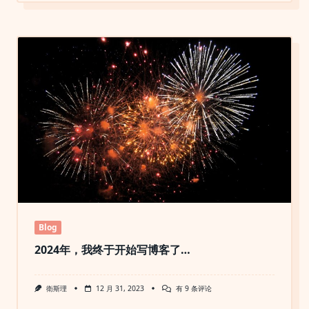
速
搭
建
一
个
自
己
的
WordPress
博
客
Blog
2024年，我终于开始写博客了…
2024
衛斯理
12 月 31, 2023
有 9 条评论
年，
我