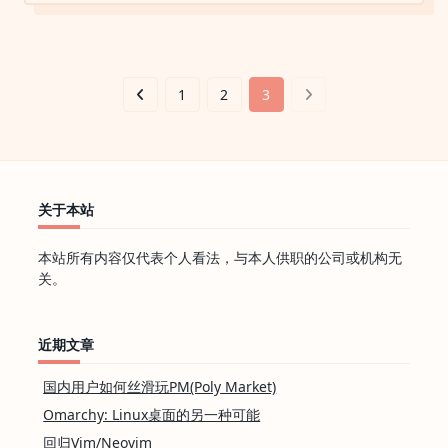
终
于
开
始
写
博
1
2
3
客
了…
关于本站
本站所有内容仅代表个人看法，与本人供职的公司或机构无
关。
近期文章
国内用户如何丝滑玩PM(Poly Market)
Omarchy: Linux桌面的另一种可能
回归Vim/Neovim