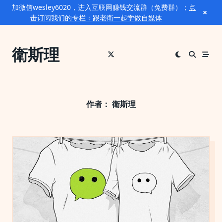
加微信wesley6020，进入互联网赚钱交流群（免费群）；
点
×
击订阅我们的专栏：跟老衛一起学做自媒体
Skip
to
衛斯理
content
作者：
衛斯理