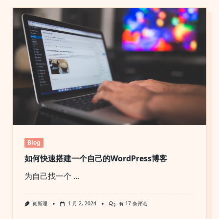
Blog
如何快速搭建一个自己的WordPress博客
为自己找一个
...
如
衛斯理
1 月 2, 2024
有 17 条评论
何
快