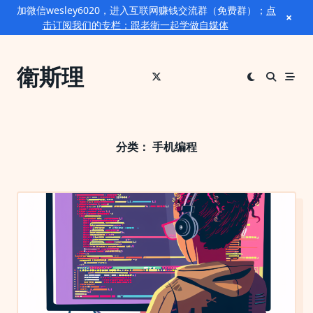
加微信wesley6020，进入互联网赚钱交流群（免费群）；
点
×
击订阅我们的专栏：跟老衛一起学做自媒体
Skip
to
衛斯理
content
分类：
手机编程