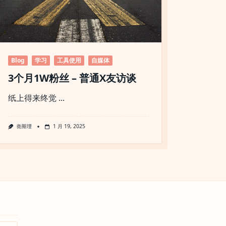
Blog
学习
工具使用
自媒体
3个月1W粉丝 – 普通X友访谈
纸上得来终觉
...
衛斯理
1 月 19, 2025