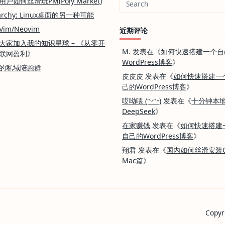
户如何丝滑玩PM(Poly Market)
Search
rchy: Linux桌面的另一种可能
for:
im/Neovim
近期评论
大家加入我的知识星球 – 《从零开
M.
发表在《
如何快速搭建一个自
联网盈利》
WordPress博客
》
的私域陪跑群
皮皮皮
发表在《
如何快速搭建一
己的WordPress博客
》
哎呦喂 (ᵔᵕᵔ˶)
发表在《
十分钟本
DeepSeek
》
在家赚钱
发表在《
如何快速搭建
自己的WordPress博客
》
翔君
发表在《
国内如何丝滑安装Qt
Mac篇
》
Copyr